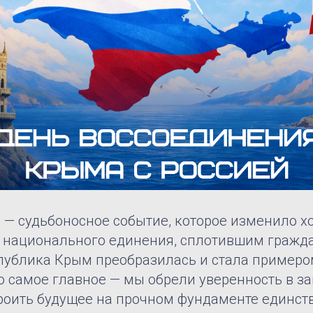
— судьбоносное событие, которое изменило хо
 национального единения, сплотившим гражд
публика Крым преобразилась и стала примеро
о самое главное — мы обрели уверенность в з
роить будущее на прочном фундаменте единст