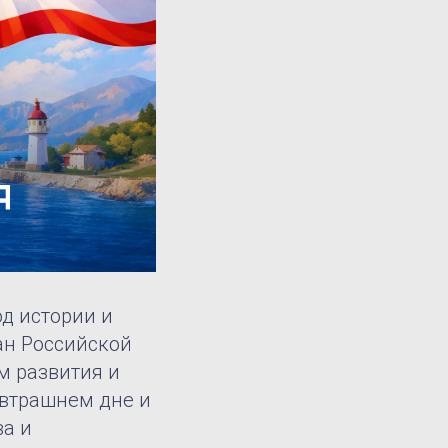
д истории и
ан Российской
м развития и
автрашнем дне и
ва и