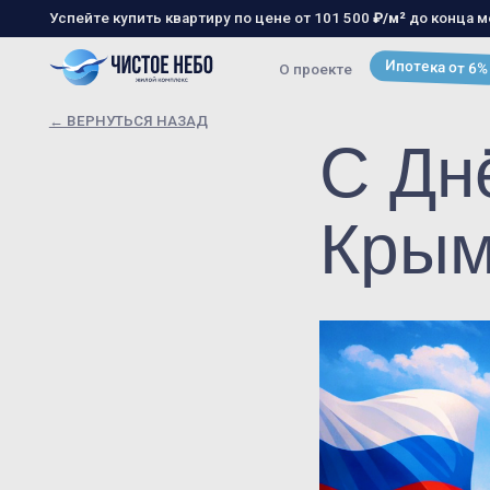
Успейте купить квартиру по цене от 101 500
₽/м²
до конца месяца!
Располож
Ипотека от 6%
О проекте
Хо
← ВЕРНУТЬСЯ НАЗАД
С Дн
Крым