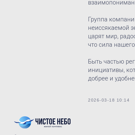
взаимопониман
Группа компани
неиссякаемой эн
царят мир, радо
что сила нашего
Быть частью ре
инициативы, ко
добрее и удобне
© Все права защищены. ЖК «Чистое
небо» — ГК «Аркада Крым»
2026-03-18 10:14