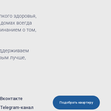
пкого здоровья,
 домах всегда
минанием о том,
поддерживаем
рым лучше,
Подобрать квартиру
нал
ельства