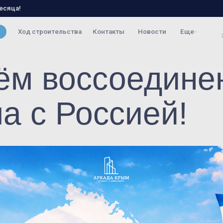
ение
Способы покупки
Планировки
Документы
+7 (978) 501-5
д строительства
Контакты
Новости
Еще
Звонок по России беспл
ём воссоедине
а с Россией!