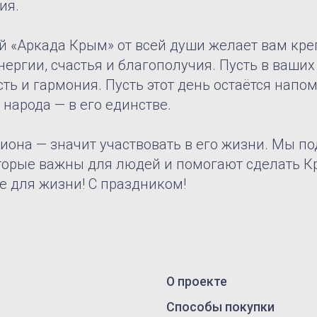
ия.
й «Аркада Крым» от всей души желает вам кре
ергии, счастья и благополучия. Пусть в ваших
сть и гармония. Пусть этот день остаётся напо
 народа — в его единстве.
гиона — значит участвовать в его жизни. Мы 
торые важны для людей и помогают сделать К
е для жизни! С праздником!
О проекте
Вконтакте
Способы покупки
Telegram-ка
Расположение
Ход строит
Планировки
Документы
Контакты