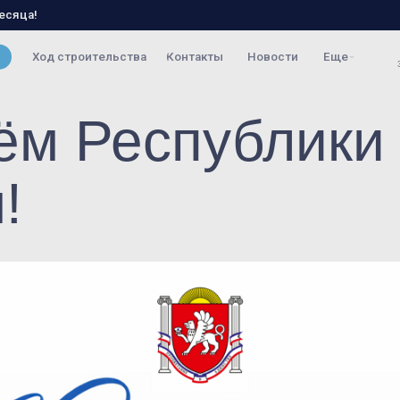
ение
Способы покупки
Планировки
Документы
+7 (978) 501-5
д строительства
Контакты
Новости
Еще
Звонок по России беспл
ём Республики
!