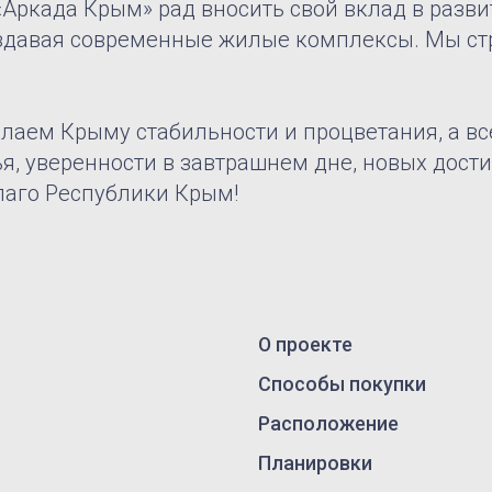
Аркада Крым» рад вносить свой вклад в разви
оздавая современные жилые комплексы. Мы ст
елаем Крыму стабильности и процветания, а 
ья, уверенности в завтрашнем дне, новых дост
лаго Республики Крым!
О проекте
Вконтакте
Способы покупки
Telegram-ка
Расположение
Ход строит
Планировки
Документы
Контакты
Согласие на по
Политика
рекламно-инфо
конфиденциальности