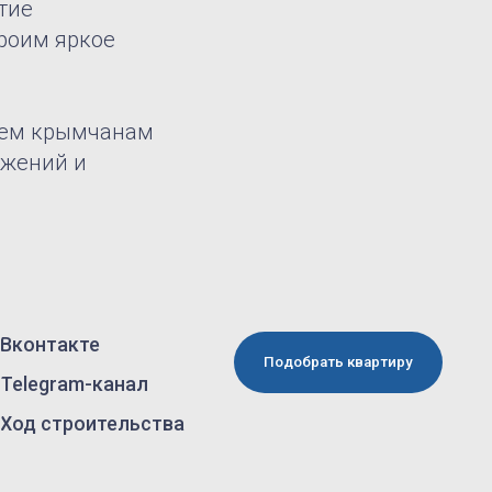
тие
роим яркое
всем крымчанам
ижений и
Подобрать квартиру
нал
ельства
лучение
рмационных