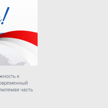
жность к
Современный
ъемлемая часть