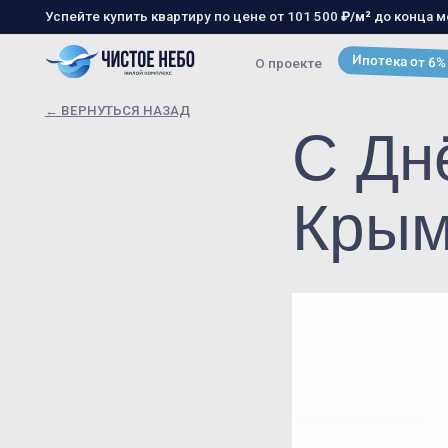
Успейте купить квартиру по цене от 101 500
₽/м²
до конца месяца!
Располож
Ипотека от 6%
О проекте
Хо
← ВЕРНУТЬСЯ НАЗАД
С Дн
Крым