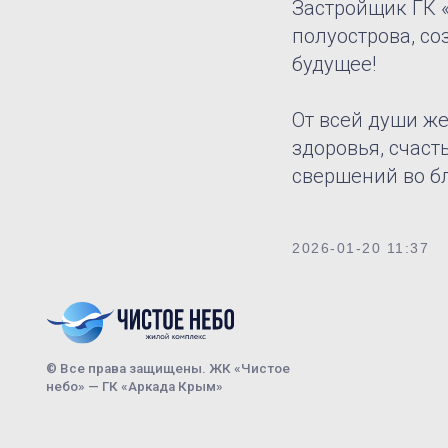
Застройщик ГК «
полуострова, с
будущее!
От всей души ж
здоровья, счаст
свершений во б
© Все права защищены. ЖК «Чистое
2026-01-20 11:37
небо» — ГК «Аркада Крым»
Визуализации объектов являются ориентировочными, в проекте
возможны изменения.